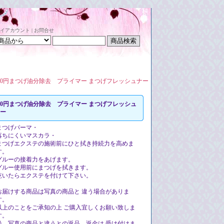
イアカウント
|
お問合せ
00円まつげ油分除去 プライマー まつげフレッシュナー
00円まつげ油分除去 プライマー まつげフレッシュ
ー
まつげパーマ・
落ちにくいマスカラ・
まつげエクステの施術前にひと拭き持続力を高めま
す。
グルーの接着力をあげます。
グルー使用前にまつげを拭きます。
乾いたらエクステを付けて下さい。
お届けする商品は写真の商品と 違う場合がありま
す。
以上のことをご承知の上 ご購入宜しくお願い致しま
す。
尚、写真の商品と違うとの返品、返金は 受け付けま