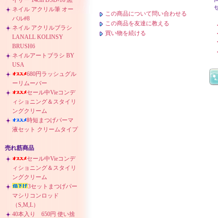
イザー 14cm DSD-16 黒
ネイル アクリル筆 オー
この商品について問い合わせる
バル#8
この商品を友達に教える
ネイル アクリルブラシ
買い物を続ける
LANALL KOLINSY
BRUSH6
ネイルアートブラシ BY
USA
680円ラッシュグル
ーリムーバー
セール中Vieコンデ
ィショニング＆スタイリ
ングクリーム
時短まつげパーマ
液セット クリームタイプ
売れ筋商品
セール中Vieコンデ
ィショニング＆スタイリ
ングクリーム
3セットまつげパー
マシリコンロッド
（S,M,L）
40本入り 650円 使い捨