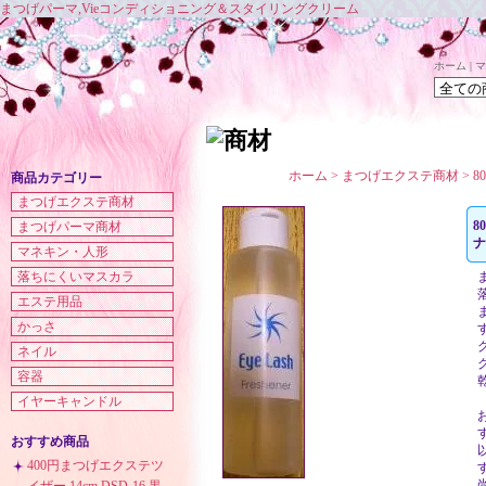
まつげパーマ,Vieコンディショニング＆スタイリングクリーム
ホーム
|
マ
ホーム
>
まつげエクステ商材
>
8
商品カテゴリー
まつげエクステ商材
8
まつげパーマ商材
ナ
マネキン・人形
落ちにくいマスカラ
エステ用品
かっさ
ネイル
容器
イヤーキャンドル
おすすめ商品
400円まつげエクステツ