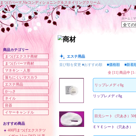
まつげパーマ,Vieコンディショニング＆スタイリングクリーム
ホーム
|
マ
商品カテゴリー
まつげエクステ商材
エステ用品
まつげパーマ商材
並び順を変更
■おすすめ順
■価格順
■新着
マネキン・人形
全 [11] 商品中 
落ちにくいマスカラ
エステ用品
リップレメディ8g
かっさ
リップレメディ8g
ネイル
容器
イヤーキャンドル
目元シート（穴あき）50
おすすめ商品
ＥＹＥシート（穴あき）
400円まつげエクステツ