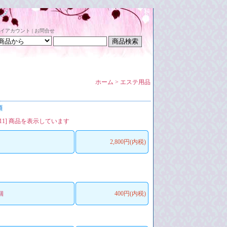
イアカウント
|
お問合せ
ホーム
>
エステ用品
順
[1-11] 商品を表示しています
2,800円(内税)
個
400円(内税)