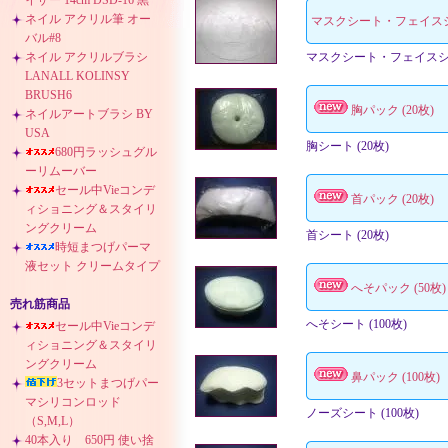
イザー 14cm DSD-16 黒
ネイル アクリル筆 オー
マスクシート・フェイス
バル#8
ネイル アクリルブラシ
マスクシート・フェイスシ
LANALL KOLINSY
BRUSH6
胸パック (20枚)
ネイルアートブラシ BY
USA
胸シート (20枚)
680円ラッシュグル
ーリムーバー
セール中Vieコンデ
首パック (20枚)
ィショニング＆スタイリ
ングクリーム
首シート (20枚)
時短まつげパーマ
液セット クリームタイプ
へそパック (50枚)
売れ筋商品
へそシート (100枚)
セール中Vieコンデ
ィショニング＆スタイリ
ングクリーム
鼻パック (100枚)
3セットまつげパー
マシリコンロッド
ノーズシート (100枚)
（S,M,L）
40本入り 650円 使い捨