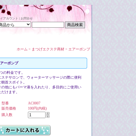
イアカウント
|
お問合せ
ホーム
>
まつげエクステ商材
>
エアーポンプ
アーポンプ
1つの料金です。
エステサロンで、ウォーターマッサージの際に便利
な鶴首スポイト。
その他にもパーマ液を入れたり、多目的にご使用い
ただけます。
・型番
AC0007
・販売価格
100円(内税)
・購入数