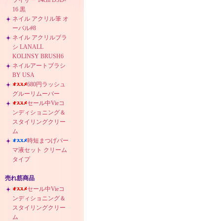
ツイザー 14cm DSD-
16 黒
ネイル アクリル筆 オ
ーバル#8
ネイル アクリルブラ
シ LANALL
KOLINSY BRUSH6
ネイルアートブラシ
BY USA
680円ラッシュ
グルーリムーバー
セール中Vieコ
ンディショニング＆
スタイリングクリー
ム
時短まつげパー
マ液セット クリーム
タイプ
売れ筋商品
セール中Vieコ
ンディショニング＆
スタイリングクリー
ム