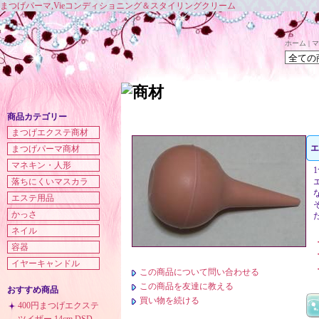
まつげパーマ,Vieコンディショニング＆スタイリングクリーム
ホーム
|
マ
商品カテゴリー
まつげエクステ商材
エ
まつげパーマ商材
マネキン・人形
落ちにくいマスカラ
エステ用品
かっさ
ネイル
容器
イヤーキャンドル
この商品について問い合わせる
この商品を友達に教える
おすすめ商品
買い物を続ける
400円まつげエクステ