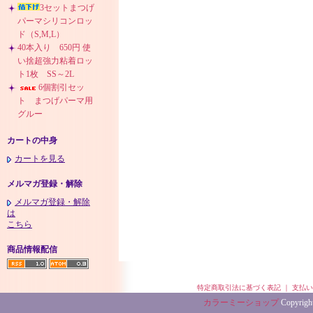
3セットまつげ
パーマシリコンロッ
ド（S,M,L）
40本入り 650円 使
い捨超強力粘着ロッ
ト1枚 SS～2L
6個割引セッ
ト まつげパーマ用
グルー
カートの中身
カートを見る
メルマガ登録・解除
メルマガ登録・解除
は
こちら
商品情報配信
特定商取引法に基づく表記
｜
支払い
カラーミーショップ
Copyrigh