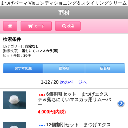
まつげパーマ,Vieコンディショニング＆スタイリングクリーム
商材
カート
検索
検索条件
[カテゴリー]：
指定なし
[検索文字]：
落ちにくいマスカラ(黒)
ヒット件数：
20
件
おすすめ順
価格順
新着順
1-12 / 20
次のページへ
6個割引セット まつげエクス
テ＆落ちにくいマスカラ用リムーバ
ー
4,000円(内税)
12個割引セット まつげエクス